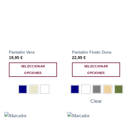
Pantalón Vera
Pantalón Fluido Duna
19,95
€
22,95
€
SELECCIONAR
SELECCIONAR
OPCIONES
OPCIONES
Este
Este
producto
producto
tiene
tiene
múltiples
múltiples
Clear
variantes.
variantes.
Las
Las
opciones
opciones
se
se
pueden
pueden