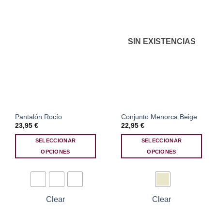
elegir
elegir
en
en
la
la
página
página
SIN EXISTENCIAS
de
de
producto
producto
Pantalón Rocío
Conjunto Menorca Beige
23,95
€
22,95
€
SELECCIONAR
SELECCIONAR
OPCIONES
OPCIONES
Este
Este
producto
producto
tiene
tiene
múltiples
múltiples
Clear
Clear
variantes.
variantes.
Las
Las