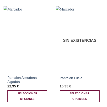
múltiples
múltiples
variantes.
variantes.
Las
Las
opciones
opciones
se
se
pueden
pueden
elegir
elegir
en
en
SIN EXISTENCIAS
la
la
página
página
de
de
producto
producto
Pantalón Almudena
Pantalón Lucía
Algodón
22,95
€
15,95
€
SELECCIONAR
SELECCIONAR
OPCIONES
OPCIONES
Este
Este