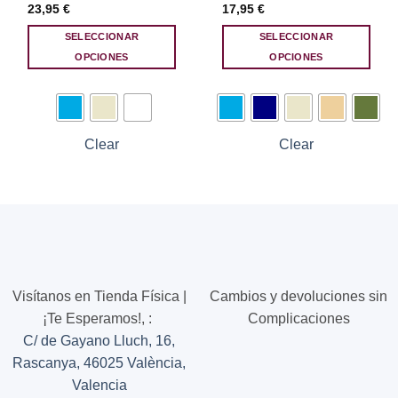
23,95
€
17,95
€
SELECCIONAR
SELECCIONAR
OPCIONES
OPCIONES
Este
Este
producto
producto
tiene
tiene
múltiples
múltiples
Clear
Clear
variantes.
variantes.
Las
Las
opciones
opciones
se
se
pueden
pueden
elegir
elegir
en
en
la
la
Visítanos en Tienda Física |
Cambios y devoluciones sin
página
página
¡Te Esperamos!,
:
Complicaciones
de
de
producto
producto
C/ de Gayano Lluch, 16,
Rascanya, 46025 València,
Valencia