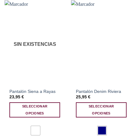
opciones
opciones
se
se
pueden
pueden
elegir
elegir
en
en
la
la
página
página
SIN EXISTENCIAS
de
de
producto
producto
Pantalón Siena a Rayas
Pantalón Denim Riviera
23,95
€
25,95
€
SELECCIONAR
SELECCIONAR
OPCIONES
OPCIONES
Este
Este
producto
producto
tiene
tiene