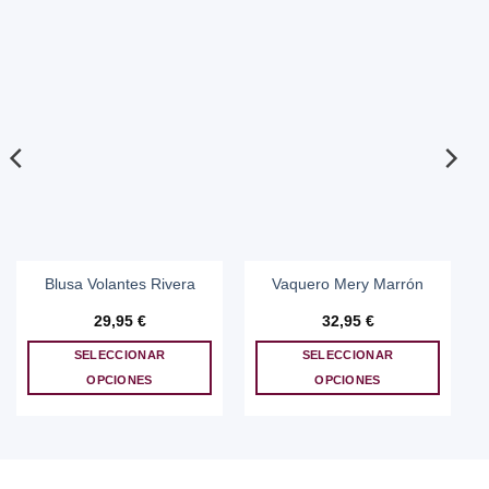
Blusa Volantes Rivera
Vaquero Mery Marrón
29,95
€
32,95
€
SELECCIONAR
SELECCIONAR
OPCIONES
OPCIONES
Este
Este
producto
producto
tiene
tiene
múltiples
múltiples