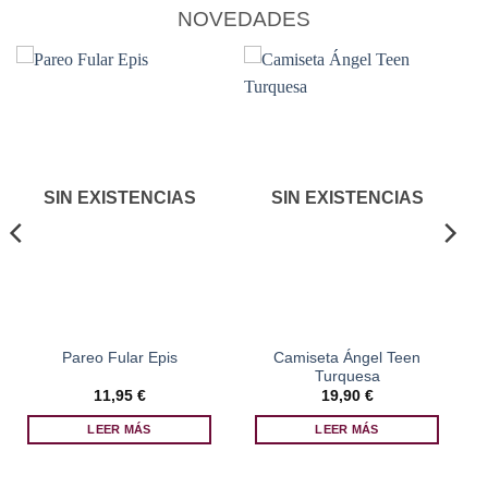
variantes.
variantes.
NOVEDADES
Las
Las
opciones
opciones
se
se
pueden
pueden
elegir
elegir
en
en
la
la
página
página
SIN EXISTENCIAS
SIN EXISTENCIAS
de
de
producto
producto
Camiseta Ángel Teen
Pareo Fular Epis
Turquesa
11,95
€
19,90
€
LEER MÁS
LEER MÁS