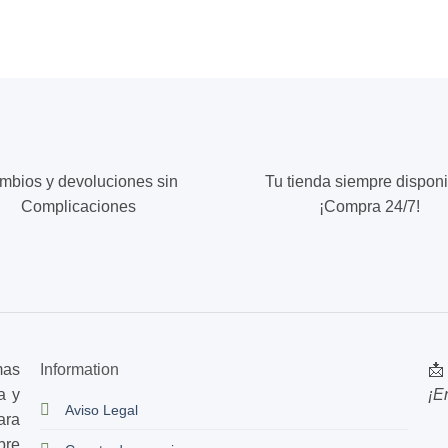
mbios y devoluciones sin
Tu tienda siempre disponi
Complicaciones
¡Compra 24/7!
mas
Information
📩
a y
¡E
Aviso Legal
ara
bre