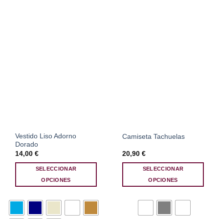
elegir
elegir
en
en
la
la
página
página
de
de
producto
producto
Vestido Liso Adorno
Camiseta Tachuelas
Dorado
14,00
€
20,90
€
SELECCIONAR
SELECCIONAR
OPCIONES
OPCIONES
Este
Este
producto
producto
tiene
tiene