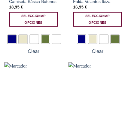
Camiseta Básica Botones
Falda Volantes Ibiza
18,95
€
16,95
€
SELECCIONAR
SELECCIONAR
OPCIONES
OPCIONES
Este
Este
producto
producto
tiene
tiene
múltiples
múltiples
Clear
Clear
variantes.
variantes.
Las
Las
opciones
opciones
se
se
pueden
pueden
elegir
elegir
en
en
la
la
página
página
de
de
producto
producto