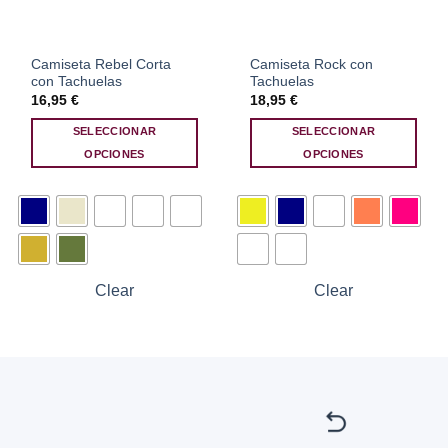
Camiseta Rebel Corta
Camiseta Rock con
con Tachuelas
Tachuelas
16,95
€
18,95
€
SELECCIONAR
SELECCIONAR
OPCIONES
OPCIONES
Este
Este
producto
producto
tiene
tiene
múltiples
múltiples
variantes.
variantes.
Las
Las
Clear
Clear
opciones
opciones
se
se
pueden
pueden
elegir
elegir
en
en
la
la
página
página