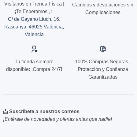
de
de
Visítanos en Tienda Física |
Cambios y devoluciones sin
producto
producto
¡Te Esperamos!,
:
Complicaciones
C/ de Gayano Lluch, 16,
Rascanya, 46025 València,
Valencia
Tu tienda siempre
100% Compras Seguras |
disponible: ¡Compra 24/7!
Protección y Confianza
Garantizadas
📩
Suscríbete a nuestros correos
¡Entérate de novedades y ofertas antes que nadie!