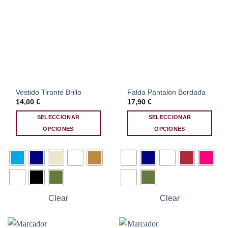
Vestido Tirante Brillo
Falda Pantalón Bordada
14,00
€
17,90
€
SELECCIONAR
SELECCIONAR
OPCIONES
OPCIONES
Este
Este
producto
producto
tiene
tiene
múltiples
múltiples
variantes.
variantes.
Las
Las
Clear
Clear
opciones
opciones
se
se
pueden
pueden