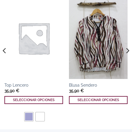
Top Lencero
Blusa Sendero
35,90
€
35,90
€
SELECCIONAR OPCIONES
SELECCIONAR OPCIONES
Este
Este
producto
producto
tiene
tiene
múltiples
múltiples
variantes.
variantes.