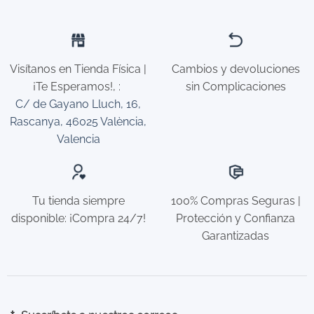
Las
Las
opciones
opciones
se
se
pueden
pueden
Visítanos en Tienda Física |
Cambios y devoluciones
elegir
elegir
¡Te Esperamos!,
:
sin Complicaciones
en
en
la
la
C/ de Gayano Lluch, 16,
página
página
Rascanya, 46025 València,
de
de
Valencia
producto
producto
Tu tienda siempre
100% Compras Seguras |
disponible: ¡Compra 24/7!
Protección y Confianza
Garantizadas