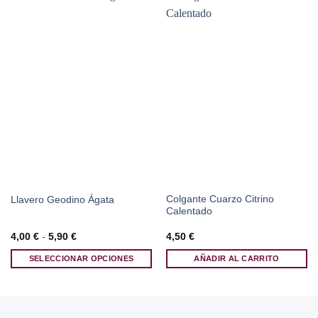
Colgante Cuarzo Citrino
Llavero Geodino Ágata
Calentado
Rango
4,00
€
-
5,90
€
4,50
€
de
precios:
SELECCIONAR OPCIONES
AÑADIR AL CARRITO
desde
4,00 €
Este
hasta
producto
5,90 €
tiene