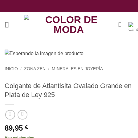
Saltar
al
contenido
INICIO
/
ZONA ZEN
/
MINERALES EN JOYERÍA
Colgante de Atlantisita Ovalado Grande en
Plata de Ley 925
89,95
€
Hay existencias