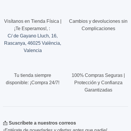
múltiples
variantes.
Las
opciones
Visítanos en Tienda Física |
Cambios y devoluciones sin
se
¡Te Esperamos!,
:
Complicaciones
pueden
C/ de Gayano Lluch, 16,
elegir
Rascanya, 46025 València,
en
la
Valencia
página
de
producto
Tu tienda siempre
100% Compras Seguras |
disponible: ¡Compra 24/7!
Protección y Confianza
Garantizadas
📩
Suscríbete a nuestros correos
¡Entérate de novedades y ofertas antes que nadie!