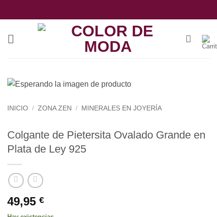
Saltar
al
contenido
INICIO
/
ZONA ZEN
/
MINERALES EN JOYERÍA
Colgante de Pietersita Ovalado Grande en
Plata de Ley 925
49,95
€
Hay existencias