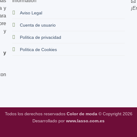
mas
Information
📩
a y
¡E
Aviso Legal
ara
bre
Cuenta de usuario
s y
Política de privacidad
Política de Cookies
d y
con
Todos los derechos reservados
Color de moda
© Copyright 2026
Desarrollado por
www.lasso.com.es