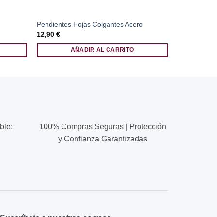
Pendientes Hojas Colgantes Acero
Pulsera Bol
12,90
€
7,00
€
AÑADIR AL CARRITO
A
ble:
100% Compras Seguras | Protección
y Confianza Garantizadas