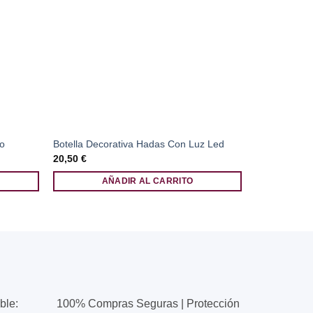
Anillo de Pi
do
Botella Decorativa Hadas Con Luz Led
Plata de Ley
20,50
€
59,95
€
AÑADIR AL CARRITO
A
ble:
100% Compras Seguras | Protección