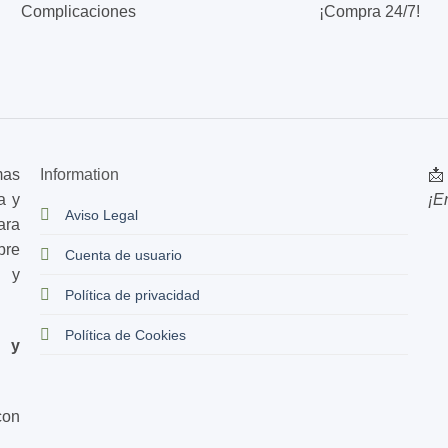
Complicaciones
¡Compra 24/7!
mas
Information
📩
a y
¡E
Aviso Legal
ara
bre
Cuenta de usuario
s y
Política de privacidad
Política de Cookies
d y
con