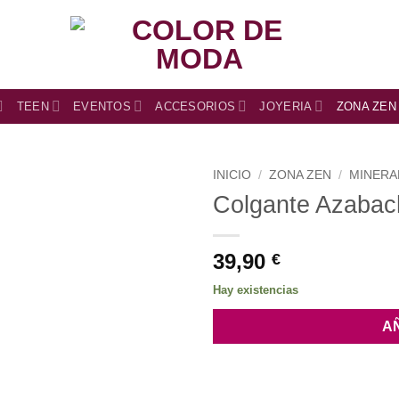
TEEN
EVENTOS
ACCESORIOS
JOYERIA
ZONA ZEN
INICIO
/
ZONA ZEN
/
MINERA
Colgante Azaba
39,90
€
Hay existencias
A