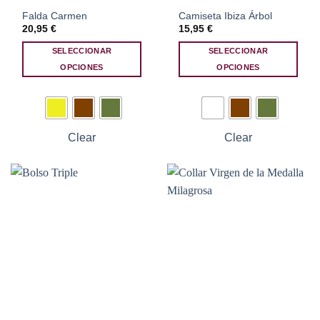
Falda Carmen
Camiseta Ibiza Árbol
20,95
€
15,95
€
SELECCIONAR
SELECCIONAR
OPCIONES
OPCIONES
Este
Este
producto
producto
tiene
tiene
múltiples
múltiples
Clear
Clear
variantes.
variantes.
Las
Las
opciones
opciones
se
se
pueden
pueden
elegir
elegir
en
en
la
la
página
página
de
de
producto
producto