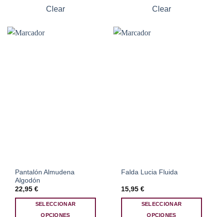
Las
Las
Clear
Clear
opciones
opciones
se
se
pueden
pueden
elegir
elegir
en
en
la
la
página
página
de
de
producto
producto
Pantalón Almudena
Falda Lucia Fluida
Algodón
22,95
€
15,95
€
SELECCIONAR
SELECCIONAR
OPCIONES
OPCIONES