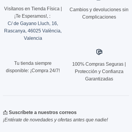
de
de
Visítanos en Tienda Física |
Cambios y devoluciones sin
producto
producto
¡Te Esperamos!,
:
Complicaciones
C/ de Gayano Lluch, 16,
Rascanya, 46025 València,
Valencia
Tu tienda siempre
100% Compras Seguras |
disponible: ¡Compra 24/7!
Protección y Confianza
Garantizadas
📩
Suscríbete a nuestros correos
¡Entérate de novedades y ofertas antes que nadie!