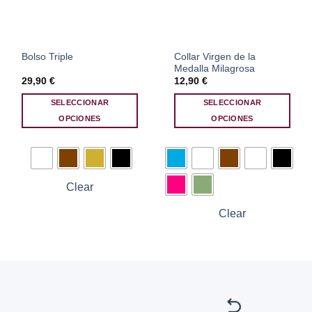
Collar Virgen de la
Bolso Triple
Medalla Milagrosa
29,90
€
12,90
€
SELECCIONAR
SELECCIONAR
OPCIONES
OPCIONES
Este
Este
producto
producto
tiene
tiene
múltiples
múltiples
Clear
variantes.
variantes.
Las
Las
Clear
opciones
opciones
se
se
pueden
pueden
elegir
elegir
en
en
la
la
página
página