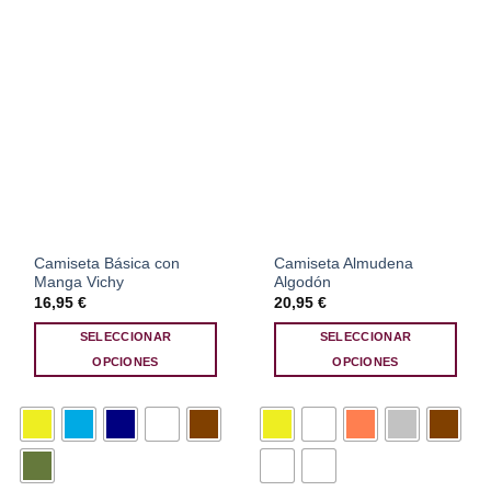
elegir
elegir
en
en
la
la
página
página
de
de
producto
producto
Camiseta Básica con
Camiseta Almudena
Manga Vichy
Algodón
16,95
€
20,95
€
SELECCIONAR
SELECCIONAR
OPCIONES
OPCIONES
Este
Este
producto
producto
tiene
tiene
múltiples
múltiples
variantes.
variantes.