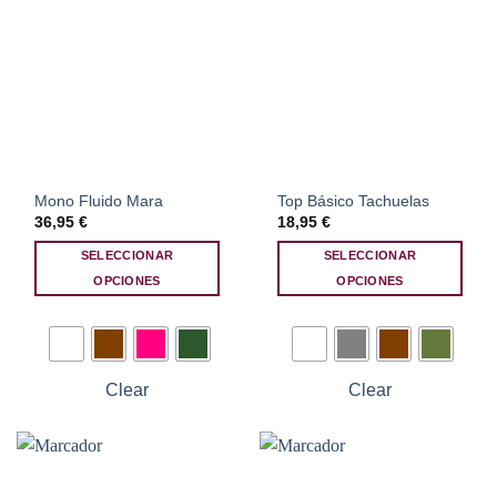
Mono Fluido Mara
Top Básico Tachuelas
36,95
€
18,95
€
SELECCIONAR
SELECCIONAR
OPCIONES
OPCIONES
Este
Este
producto
producto
tiene
tiene
múltiples
múltiples
Clear
Clear
variantes.
variantes.
Las
Las
opciones
opciones
se
se
pueden
pueden