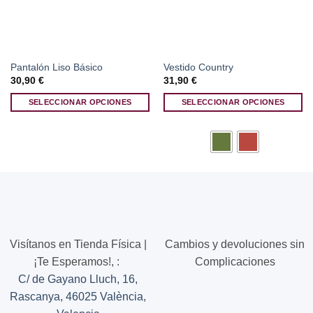
Pantalón Liso Básico
Vestido Country
30,90
€
31,90
€
SELECCIONAR OPCIONES
SELECCIONAR OPCIONES
Este
Este
producto
producto
tiene
tiene
múltiples
múltiples
variantes.
variantes.
Las
Las
opciones
opciones
se
se
pueden
pueden
Visítanos en Tienda Física |
Cambios y devoluciones sin
elegir
elegir
¡Te Esperamos!,
:
Complicaciones
en
en
C/ de Gayano Lluch, 16,
la
la
página
página
Rascanya, 46025 València,
de
de