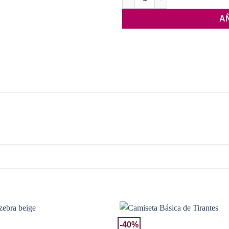
A
-40%