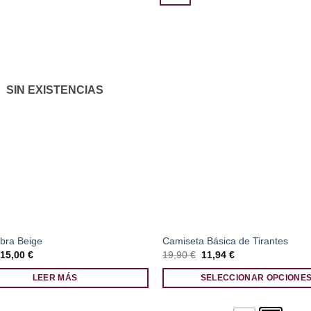
SIN EXISTENCIAS
bra Beige
Camiseta Básica de Tirantes
El
El
El
El
15,00
€
19,90
€
11,94
€
precio
precio
precio
precio
original
actual
original
actual
LEER MÁS
SELECCIONAR OPCIONE
era:
es:
era:
es:
22,00 €.
15,00 €.
19,90 €.
11,94 €.
Este
producto