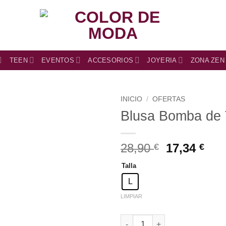
TEEN
EVENTOS
ACCESORIOS
JOYERIA
ZONA ZEN
INICIO
/
OFERTAS
Blusa Bomba de 
El
El
28,90
17,34
€
€
precio
pre
Talla
original
act
era:
es:
L
28,90 €.
17,3
LIMPIAR
Blusa Bomba de Tirantes cant