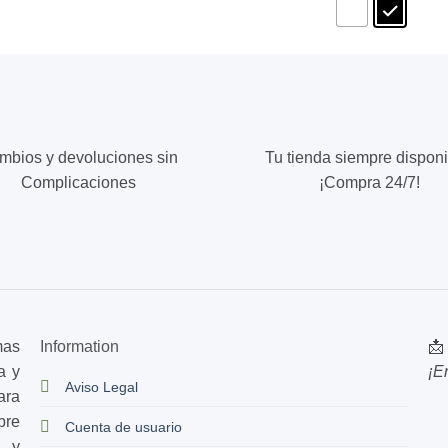
tiene
múltiples
variantes.
Las
opciones
se
mbios y devoluciones sin
Tu tienda siempre disponi
pueden
Complicaciones
¡Compra 24/7!
elegir
en
la
página
de
producto
mas
Information
📩
a y
¡E
Aviso Legal
ara
bre
Cuenta de usuario
s y