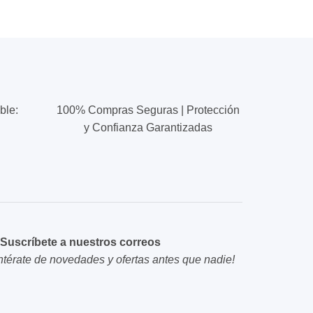
tiene
tiene
múltiples
múltiples
variantes.
variantes.
Las
Las
opciones
opciones
se
se
ble:
100% Compras Seguras | Protección
pueden
pueden
y Confianza Garantizadas
elegir
elegir
en
en
la
la
página
página
de
de
producto
producto
Suscríbete a nuestros correos
ntérate de novedades y ofertas antes que nadie!