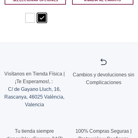
SELECCIONAR OPCIONES
AÑADIR AL CARRITO
era:
es:
19,90 €.
11,94 €.
Este
producto
tiene
múltiples
variantes.
Las
opciones
se
pueden
elegir
en
Visítanos en Tienda Física |
Cambios y devoluciones sin
la
¡Te Esperamos!,
:
Complicaciones
página
C/ de Gayano Lluch, 16,
de
Rascanya, 46025 València,
producto
Valencia
Tu tienda siempre
100% Compras Seguras |