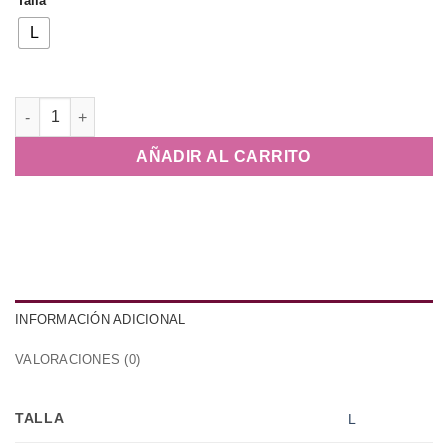
Talla
original
actual
era:
es:
L
34,90 €.
20,94 €.
Blusa Turia cantidad
AÑADIR AL CARRITO
INFORMACIÓN ADICIONAL
VALORACIONES (0)
TALLA
L