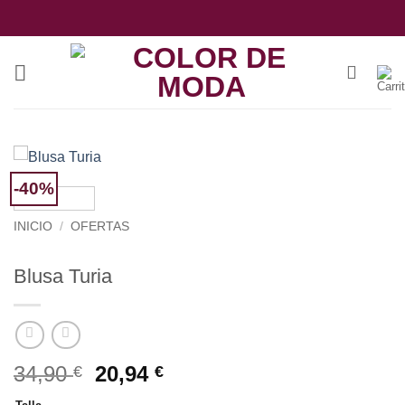
Saltar
al
contenido
-40%
INICIO
/
OFERTAS
Blusa Turia
El
El
34,90
20,94
€
€
precio
precio