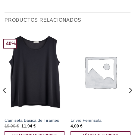
PRODUCTOS RELACIONADOS
-40%
Camiseta Básica de Tirantes
Envío Península
El
El
19,90
€
11,94
€
4,00
€
precio
precio
original
actual