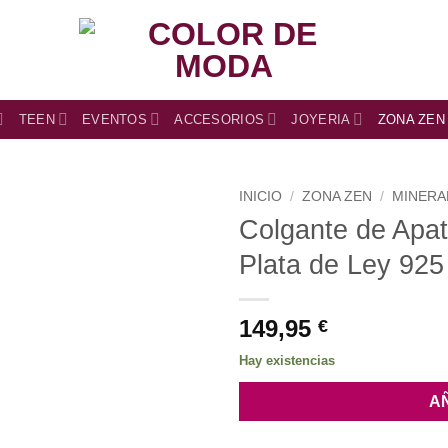
TEEN
EVENTOS
ACCESORIOS
JOYERIA
ZONA ZEN
INICIO
/
ZONA ZEN
/
MINERA
Colgante de Apat
Plata de Ley 925
149,95
€
Hay existencias
A