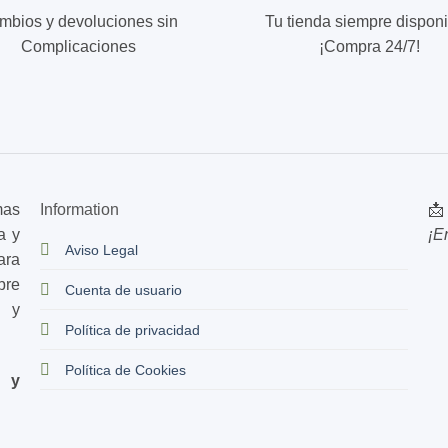
mbios y devoluciones sin
Tu tienda siempre disponi
Complicaciones
¡Compra 24/7!
mas
Information
📩
a y
¡E
Aviso Legal
ara
bre
Cuenta de usuario
s y
Política de privacidad
Política de Cookies
d y