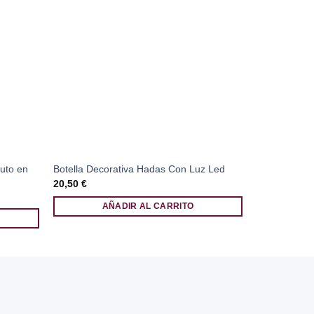
uto en
Botella Decorativa Hadas Con Luz Led
Llavero Amat
20,50
€
4,00
€
AÑADIR AL CARRITO
A