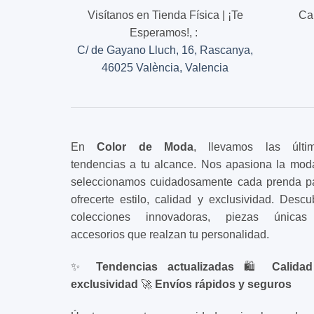
Visítanos en Tienda Física | ¡Te
Ca
Esperamos!,
:
C/ de Gayano Lluch, 16, Rascanya,
46025 València, Valencia
En
Color de Moda
, llevamos las últi
tendencias a tu alcance. Nos apasiona la mod
seleccionamos cuidadosamente cada prenda p
ofrecerte estilo, calidad y exclusividad. Descu
colecciones innovadoras, piezas única
accesorios que realzan tu personalidad.
✨
Tendencias actualizadas
🛍️
Calida
exclusividad
🚀
Envíos rápidos y seguros