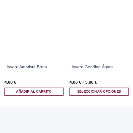
Llavero Amatista Bruto
Llavero Geodino Ágata
Rango
4,00
€
4,00
€
-
5,90
€
de
precios:
AÑADIR AL CARRITO
SELECCIONAR OPCIONES
desde
4,00 €
Este
hasta
producto
5,90 €
tiene
múltiples
variantes.
Las