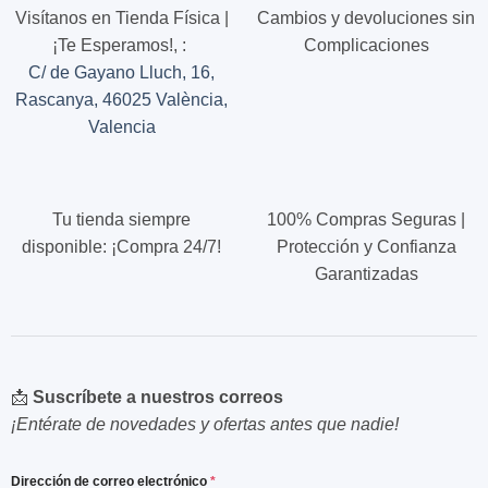
opciones
Visítanos en Tienda Física |
Cambios y devoluciones sin
se
¡Te Esperamos!,
:
Complicaciones
pueden
C/ de Gayano Lluch, 16,
elegir
Rascanya, 46025 València,
en
la
Valencia
página
de
producto
Tu tienda siempre
100% Compras Seguras |
disponible: ¡Compra 24/7!
Protección y Confianza
Garantizadas
📩
Suscríbete a nuestros correos
¡Entérate de novedades y ofertas antes que nadie!
Dirección de correo electrónico
*