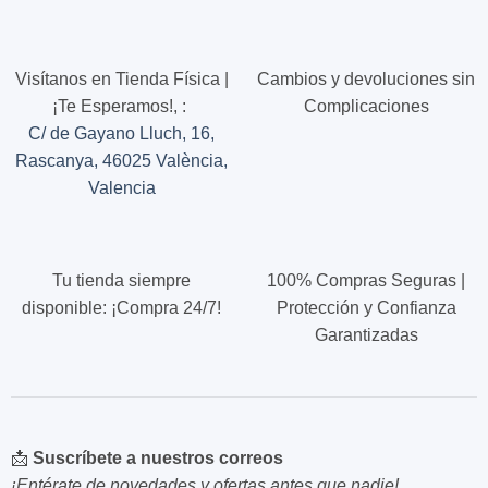
múltiples
variantes.
Las
opciones
Visítanos en Tienda Física |
Cambios y devoluciones sin
se
¡Te Esperamos!,
:
Complicaciones
pueden
C/ de Gayano Lluch, 16,
elegir
Rascanya, 46025 València,
en
la
Valencia
página
de
producto
Tu tienda siempre
100% Compras Seguras |
disponible: ¡Compra 24/7!
Protección y Confianza
Garantizadas
📩
Suscríbete a nuestros correos
¡Entérate de novedades y ofertas antes que nadie!