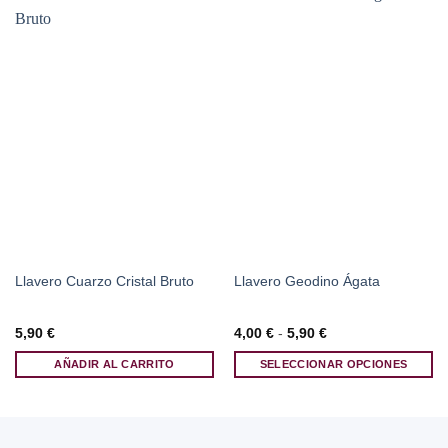
Llavero Cuarzo Cristal Bruto
Llavero Geodino Ágata
Rango
5,90
€
4,00
€
-
5,90
€
de
precios:
AÑADIR AL CARRITO
SELECCIONAR OPCIONES
desde
4,00 €
Este
hasta
producto
5,90 €
tiene