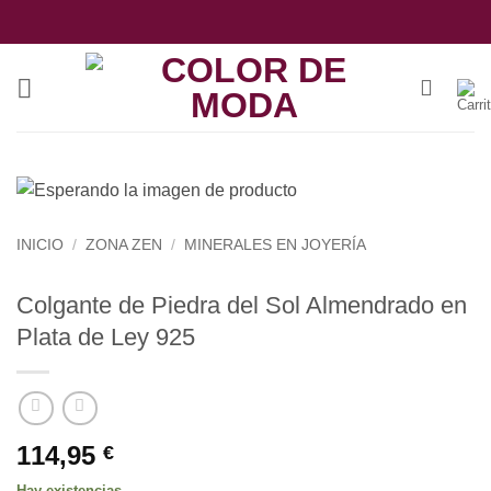
Saltar
al
contenido
INICIO
/
ZONA ZEN
/
MINERALES EN JOYERÍA
Colgante de Piedra del Sol Almendrado en
Plata de Ley 925
114,95
€
Hay existencias