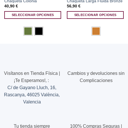
Chaqueta Colonia
Chaqueta Larga Fluida Bronze
40,90
€
56,90
€
SELECCIONAR OPCIONES
SELECCIONAR OPCIONES
Este
Este
producto
producto
tiene
tiene
múltiples
múltiples
variantes.
variantes.
Las
Las
opciones
opciones
se
se
pueden
pueden
Visítanos en Tienda Física |
Cambios y devoluciones sin
elegir
elegir
¡Te Esperamos!,
:
Complicaciones
en
en
C/ de Gayano Lluch, 16,
la
la
página
página
Rascanya, 46025 València,
de
de
Valencia
producto
producto
Tu tienda siempre
100% Compras Seguras |