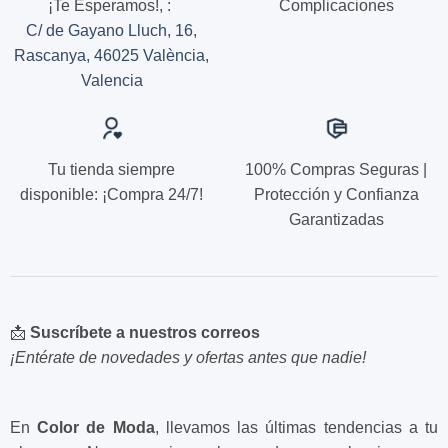
¡Te Esperamos!,
:
Complicaciones
en
en
la
la
C/ de Gayano Lluch, 16,
página
página
Rascanya, 46025 València,
de
de
Valencia
producto
producto
Tu tienda siempre
100% Compras Seguras |
disponible: ¡Compra 24/7!
Protección y Confianza
Garantizadas
📩
Suscríbete a nuestros correos
¡Entérate de novedades y ofertas antes que nadie!
En
Color de Moda
, llevamos las últimas tendencias a tu