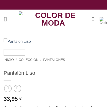
Saltar
al
contenido
INICIO
/
COLECCIÓN
/
PANTALONES
Pantalón Liso
33,95
€