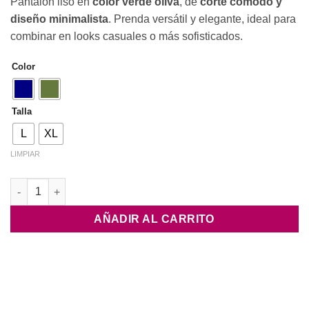
Pantalón liso en
color verde oliva
, de
corte cómodo y
diseño minimalista
. Prenda versátil y elegante, ideal para
combinar en looks casuales o más sofisticados.
Color
Talla
L
XL
LIMPIAR
Pantalón Liso cantidad
AÑADIR AL CARRITO