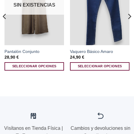
SIN EXISTENCIAS
Pantalón Conjunto
Vaquero Básico Amaro
28,90
€
24,90
€
SELECCIONAR OPCIONES
SELECCIONAR OPCIONES
Este
Este
producto
producto
tiene
tiene
múltiples
múltiples
variantes.
variantes.
Las
Las
opciones
opciones
se
se
pueden
pueden
Visítanos en Tienda Física |
Cambios y devoluciones sin
elegir
elegir