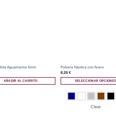
 Bola Aguamarina 6mm
Pulsera Náutica con Acero
8,20
€
AÑADIR AL CARRITO
SELECCIONAR OPCIONE
Este
producto
tiene
múltiples
Clear
variantes.