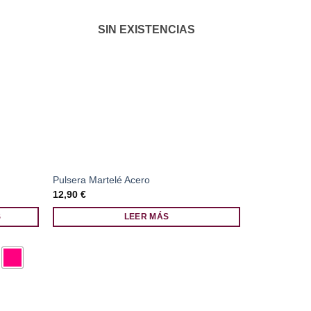
SIN EXISTENCIAS
Pulsera Martelé Acero
Collar Bolit
12,90
€
9,90
€
S
LEER MÁS
A