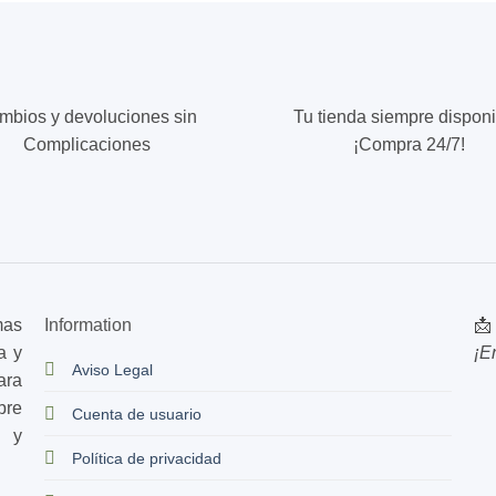
Las
opciones
se
pueden
elegir
mbios y devoluciones sin
Tu tienda siempre disponi
en
Complicaciones
¡Compra 24/7!
la
página
de
producto
mas
Information
📩
a y
¡E
Aviso Legal
ara
bre
Cuenta de usuario
s y
Política de privacidad