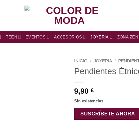
TEEN
EVENTOS
ACCESORIOS
JOYERIA
ZONA ZEN
INICIO
/
JOYERIA
/
PENDIEN
Pendientes Étnic
9,90
€
Sin existencias