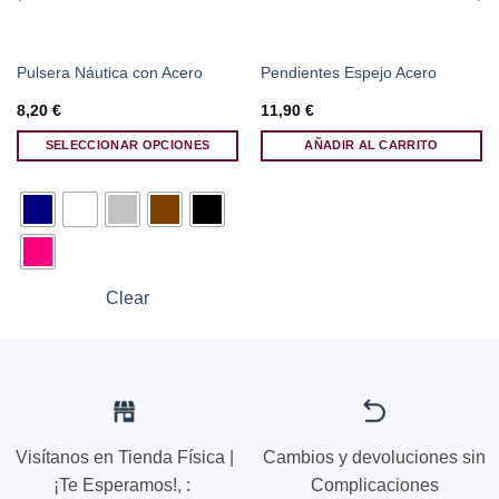
Pulsera Náutica con Acero
Pendientes Espejo Acero
8,20
€
11,90
€
SELECCIONAR OPCIONES
AÑADIR AL CARRITO
Este
producto
tiene
múltiples
variantes.
Las
Clear
opciones
se
pueden
elegir
en
la
página
Visítanos en Tienda Física |
Cambios y devoluciones sin
de
¡Te Esperamos!,
:
Complicaciones