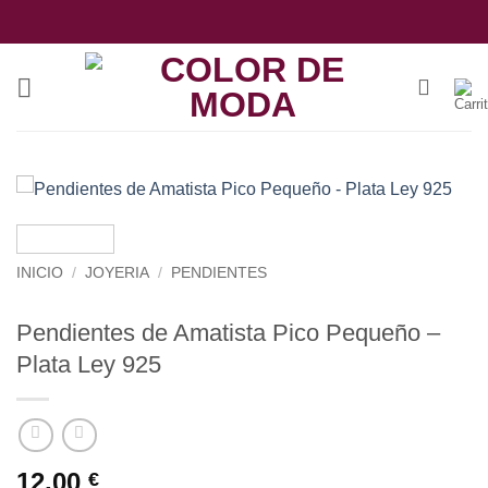
Saltar
al
contenido
INICIO
/
JOYERIA
/
PENDIENTES
Pendientes de Amatista Pico Pequeño –
Plata Ley 925
12,00
€