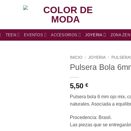
TEEN
EVENTOS
ACCESORIOS
JOYERIA
ZONA ZEN
INICIO
/
JOYERIA
/
PULSERA
Pulsera Bola 6m
5,50
€
Pulsera bola 6 mm ojo mix, co
naturales. Asociada a equilibr
Procedencia: Brasil.
Las piezas que se entregarán 