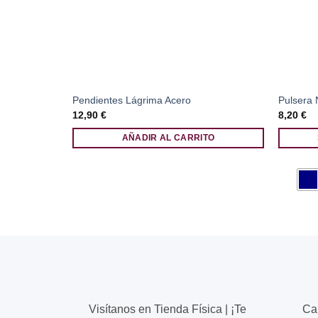
Pendientes Lágrima Acero
Pulsera 
12,90
€
8,20
€
AÑADIR AL CARRITO
Este
producto
tiene
múltiples
variantes
Las
opciones
se
pueden
elegir
Visítanos en Tienda Física | ¡Te
Ca