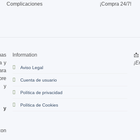
Complicaciones
¡Compra 24/7!
mas
Information
📩
a y
¡E
Aviso Legal
ara
bre
Cuenta de usuario
s y
Política de privacidad
Política de Cookies
d y
con