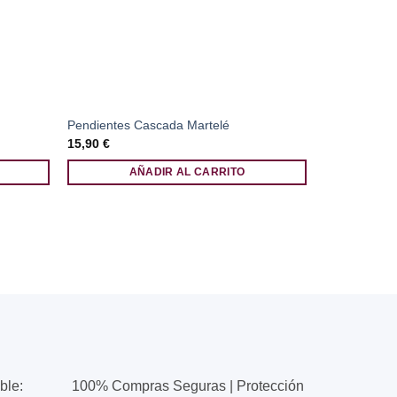
Pendientes Cascada Martelé
Pendientes 
15,90
€
11,90
€
AÑADIR AL CARRITO
A
ble:
100% Compras Seguras | Protección