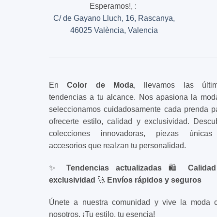
en
Esperamos!,
:
la
C/ de Gayano Lluch, 16, Rascanya,
página
46025 València, Valencia
de
producto
En
Color de Moda
, llevamos las últi
tendencias a tu alcance. Nos apasiona la mod
seleccionamos cuidadosamente cada prenda p
ofrecerte estilo, calidad y exclusividad. Descu
colecciones innovadoras, piezas única
accesorios que realzan tu personalidad.
✨
Tendencias actualizadas
🛍️
Calida
exclusividad
🚀
Envíos rápidos y seguros
Únete a nuestra comunidad y vive la moda 
nosotros. ¡Tu estilo, tu esencia!