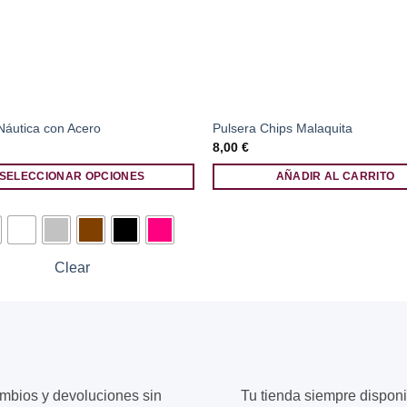
Náutica con Acero
Pulsera Chips Malaquita
8,00
€
SELECCIONAR OPCIONES
AÑADIR AL CARRITO
Clear
.
mbios y devoluciones sin
Tu tienda siempre disponi