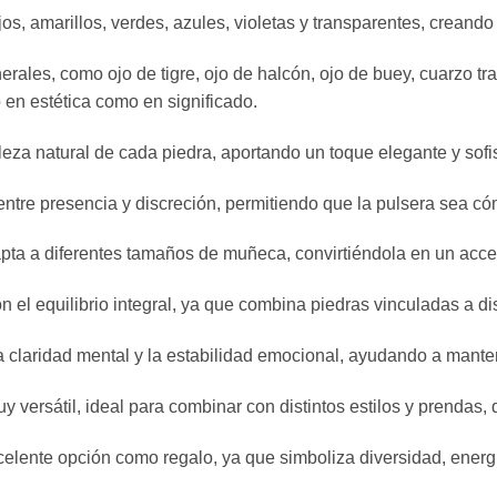
os, amarillos, verdes, azules, violetas y transparentes, creando
rales, como ojo de tigre, ojo de halcón, ojo de buey, cuarzo tra
 en estética como en significado.
lleza natural de cada piedra, aportando un toque elegante y sofi
entre presencia y discreción, permitiendo que la pulsera sea cóm
apta a diferentes tamaños de muñeca, convirtiéndola en un acces
n el equilibrio integral, ya que combina piedras vinculadas a di
la claridad mental y la estabilidad emocional, ayudando a mant
y versátil, ideal para combinar con distintos estilos y prendas
lente opción como regalo, ya que simboliza diversidad, energía