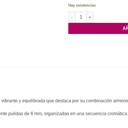
Hay existencias
Pulsera Bola 6mm Ojo Mix can
A
 vibrante y equilibrada que destaca por su combinación armoni
nte pulidas de 6 mm, organizadas en una secuencia cromática q