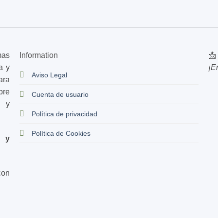
mas
Information
📩
a y
¡E
Aviso Legal
ara
bre
Cuenta de usuario
s y
Política de privacidad
Política de Cookies
d y
con