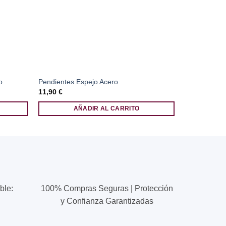
o
Pendientes Espejo Acero
Pendientes 
11,90
€
11,90
€
AÑADIR AL CARRITO
ble:
100% Compras Seguras | Protección
y Confianza Garantizadas