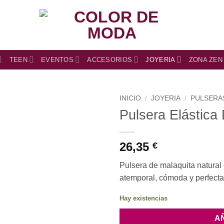
TEEN
EVENTOS
ACCESORIOS
JOYERIA
ZONA ZEN
INICIO
/
JOYERIA
/
PULSERA
Pulsera Elástica
26,35
€
Pulsera de malaquita natural 
atemporal, cómoda y perfecta 
Hay existencias
A