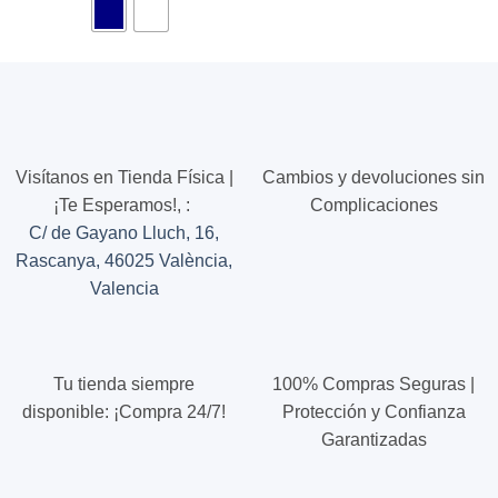
producto
producto
tiene
tiene
múltiples
múltiples
variantes.
variantes.
Las
Las
opciones
opciones
se
se
pueden
pueden
Visítanos en Tienda Física |
Cambios y devoluciones sin
elegir
elegir
¡Te Esperamos!,
:
Complicaciones
en
en
C/ de Gayano Lluch, 16,
la
la
página
página
Rascanya, 46025 València,
de
de
Valencia
producto
producto
Tu tienda siempre
100% Compras Seguras |
disponible: ¡Compra 24/7!
Protección y Confianza
Garantizadas