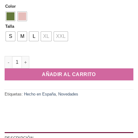
Color
Talla
S
M
L
XL
XXL
Vestido Country cantidad
AÑADIR AL CARRITO
Etiquetas:
Hecho en España
,
Novedades