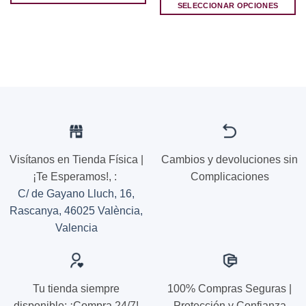
SELECCIONAR OPCIONES
Este
Este
producto
producto
tiene
tiene
múltiples
múltiples
variantes.
variantes.
Las
Las
opciones
opciones
se
se
pueden
pueden
elegir
elegir
en
Visítanos en Tienda Física |
Cambios y devoluciones sin
en
la
¡Te Esperamos!,
:
Complicaciones
la
página
C/ de Gayano Lluch, 16,
página
de
de
Rascanya, 46025 València,
producto
producto
Valencia
Tu tienda siempre
100% Compras Seguras |
disponible: ¡Compra 24/7!
Protección y Confianza