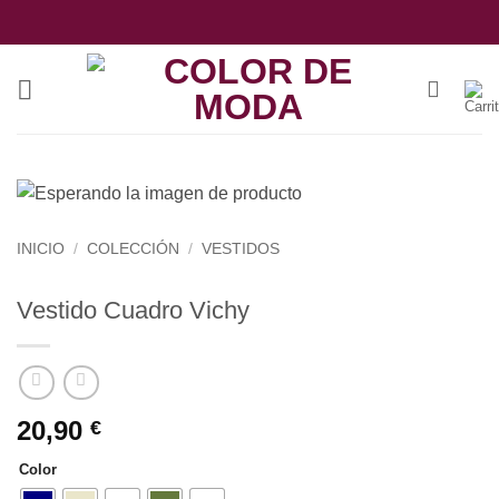
Saltar
al
contenido
INICIO
/
COLECCIÓN
/
VESTIDOS
Vestido Cuadro Vichy
20,90
€
Color