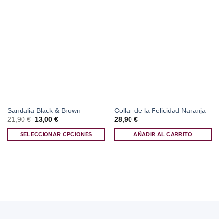
Sandalia Black & Brown
Collar de la Felicidad Naranja
El
El
21,90
€
13,00
€
28,90
€
precio
precio
original
actual
SELECCIONAR OPCIONES
AÑADIR AL CARRITO
era:
es:
21,90 €.
13,00 €.
Este
producto
tiene
múltiples
variantes.
Las
opciones
se