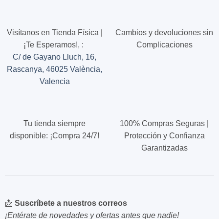
pueden
elegir
en
Visítanos en Tienda Física |
Cambios y devoluciones sin
la
¡Te Esperamos!,
:
Complicaciones
página
C/ de Gayano Lluch, 16,
de
Rascanya, 46025 València,
producto
Valencia
Tu tienda siempre
100% Compras Seguras |
disponible: ¡Compra 24/7!
Protección y Confianza
Garantizadas
📩
Suscríbete a nuestros correos
¡Entérate de novedades y ofertas antes que nadie!