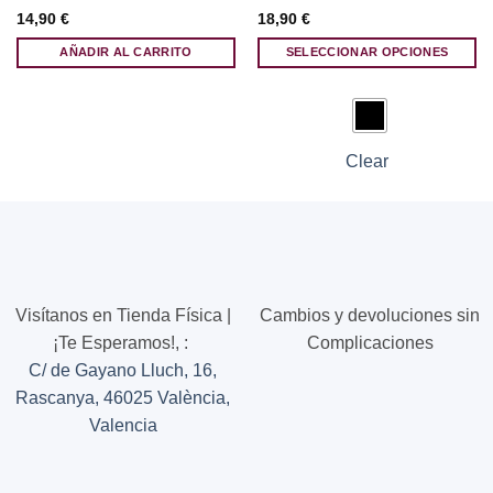
14,90
€
18,90
€
AÑADIR AL CARRITO
SELECCIONAR OPCIONES
Este
producto
tiene
múltiples
Clear
variantes.
Las
opciones
se
pueden
elegir
en
Visítanos en Tienda Física |
Cambios y devoluciones sin
la
¡Te Esperamos!,
:
Complicaciones
página
C/ de Gayano Lluch, 16,
de
Rascanya, 46025 València,
producto
Valencia