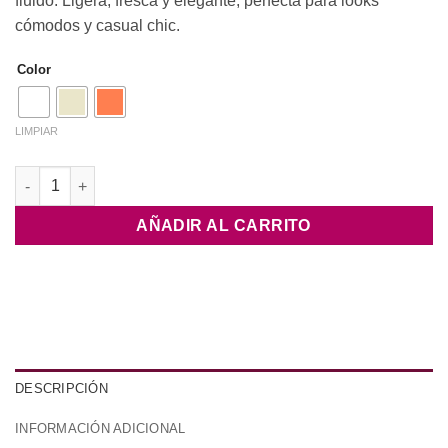
fluido. Ligera, fresca y elegante, perfecta para looks
cómodos y casual chic.
Color
LIMPIAR
Blusa Éter Fluida cantidad
AÑADIR AL CARRITO
DESCRIPCIÓN
INFORMACIÓN ADICIONAL