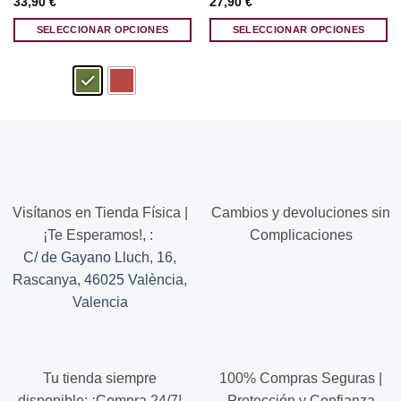
33,90
€
27,90
€
SELECCIONAR OPCIONES
SELECCIONAR OPCIONES
Este
Este
producto
producto
tiene
tiene
múltiples
múltiples
variantes.
variantes.
Las
Las
opciones
opciones
se
se
pueden
pueden
Visítanos en Tienda Física |
Cambios y devoluciones sin
elegir
elegir
¡Te Esperamos!,
:
Complicaciones
en
en
C/ de Gayano Lluch, 16,
la
la
página
página
Rascanya, 46025 València,
de
de
Valencia
producto
producto
Tu tienda siempre
100% Compras Seguras |
disponible: ¡Compra 24/7!
Protección y Confianza