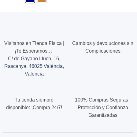
tiene
tiene
múltiples
múltiples
variantes.
variantes.
Las
Las
opciones
opciones
se
se
pueden
pueden
Visítanos en Tienda Física |
Cambios y devoluciones sin
elegir
elegir
¡Te Esperamos!,
:
Complicaciones
en
en
C/ de Gayano Lluch, 16,
la
la
página
página
Rascanya, 46025 València,
de
de
Valencia
producto
producto
Tu tienda siempre
100% Compras Seguras |
disponible: ¡Compra 24/7!
Protección y Confianza
Garantizadas