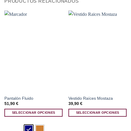
PRODUCTOS RELACIONADOS
Pantalón Fluido
Vestido Raíces Mostaza
51,90
€
39,90
€
SELECCIONAR OPCIONES
SELECCIONAR OPCIONES
Este
Este
producto
producto