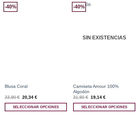
-40%
-40%
SIN EXISTENCIAS
Camiseta Amour 100%
Blusa Coral
Algodón
El
El
El
El
33,90
€
20,34
€
31,90
€
19,14
€
precio
precio
precio
precio
original
actual
original
actual
SELECCIONAR OPCIONES
SELECCIONAR OPCIONES
era:
es:
era:
es:
33,90 €.
20,34 €.
31,90 €.
19,14 €.
Este
Este
producto
producto
tiene
tiene
múltiples
múltiples