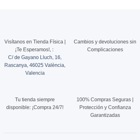
variantes.
variantes.
Las
Las
opciones
opciones
se
se
pueden
pueden
elegir
elegir
en
en
Visítanos en Tienda Física |
Cambios y devoluciones sin
la
la
¡Te Esperamos!,
:
Complicaciones
página
página
C/ de Gayano Lluch, 16,
de
de
Rascanya, 46025 València,
producto
producto
Valencia
Tu tienda siempre
100% Compras Seguras |
disponible: ¡Compra 24/7!
Protección y Confianza
Garantizadas