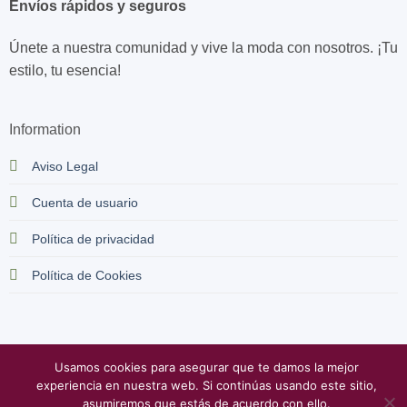
Envíos rápidos y seguros
Únete a nuestra comunidad y vive la moda con nosotros. ¡Tu
estilo, tu esencia!
Information
Aviso Legal
Cuenta de usuario
Política de privacidad
Política de Cookies
Usamos cookies para asegurar que te damos la mejor
Todos los derechos reservados
Color de moda
© Copyright 2026
experiencia en nuestra web. Si continúas usando este sitio,
Desarrollado por
www.lasso.com.es
asumiremos que estás de acuerdo con ello.