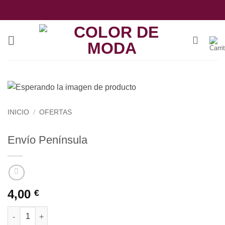
Saltar
al
contenido
INICIO
/
OFERTAS
Envío Península
4,00
€
Envío Península cantidad