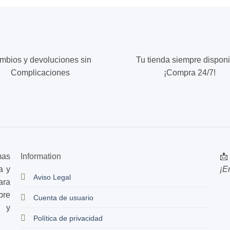
múltiples
.
variantes.
Las
opciones
se
mbios y devoluciones sin
Tu tienda siempre disponi
pueden
Complicaciones
¡Compra 24/7!
elegir
en
la
página
de
producto
mas
Information
📩
a y
¡E
Aviso Legal
ara
bre
Cuenta de usuario
s y
Política de privacidad