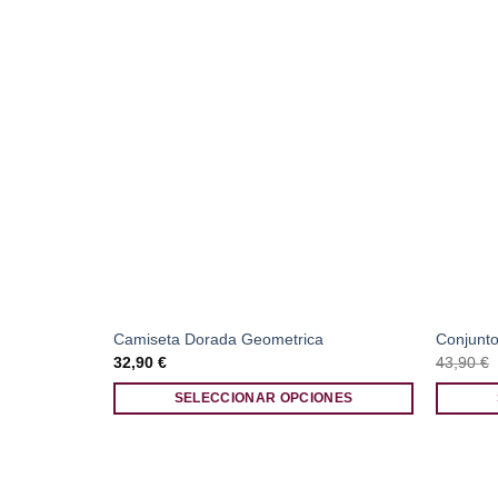
Camiseta Dorada Geometrica
Conjunto
32,90
€
43,90
€
SELECCIONAR OPCIONES
Este
Este
producto
producto
tiene
tiene