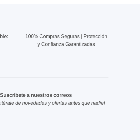
múltiples
múltiples
variantes.
variantes.
Las
Las
opciones
opciones
se
se
ble:
100% Compras Seguras | Protección
pueden
pueden
y Confianza Garantizadas
elegir
elegir
en
en
la
la
página
página
de
de
producto
producto
Suscríbete a nuestros correos
ntérate de novedades y ofertas antes que nadie!