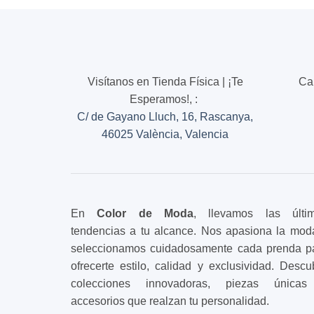
múltiples
múltiples
variantes.
variantes
Las
Las
opciones
opciones
se
se
Visítanos en Tienda Física | ¡Te
Ca
pueden
pueden
Esperamos!,
:
elegir
elegir
en
en
C/ de Gayano Lluch, 16, Rascanya,
la
la
46025 València, Valencia
página
página
de
de
producto
producto
En
Color de Moda
, llevamos las últi
tendencias a tu alcance. Nos apasiona la mod
seleccionamos cuidadosamente cada prenda p
ofrecerte estilo, calidad y exclusividad. Descu
colecciones innovadoras, piezas única
accesorios que realzan tu personalidad.