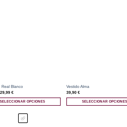
 Real Blanco
Vestido Alma
El
El
29,99
€
39,90
€
precio
precio
original
actual
SELECCIONAR OPCIONES
SELECCIONAR OPCIONE
era:
es:
43,90 €.
29,99 €.
Este
producto
tiene