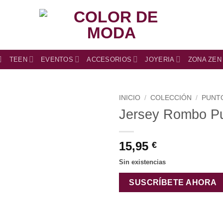
TEEN
EVENTOS
ACCESORIOS
JOYERIA
ZONA ZEN
INICIO
/
COLECCIÓN
/
PUNT
Jersey Rombo Pu
15,95
€
Sin existencias