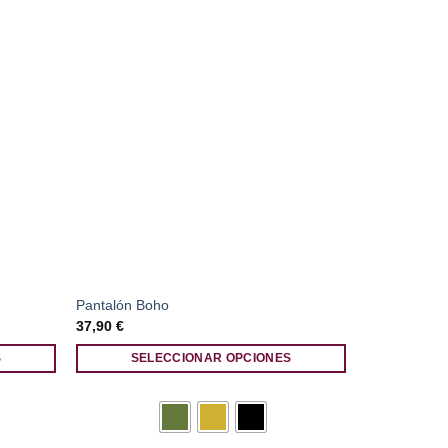
Pantalón Boho
Chaqueta Al
37,90
€
49,90
€
S
SELECCIONAR OPCIONES
SEL
Este
Este
producto
producto
tiene
tiene