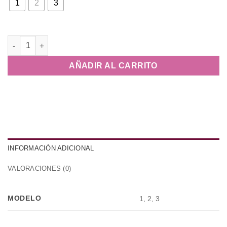
desde
1
2
3
15,95 €
hasta
69,95 €
Pendientes de Rubí en Plata de Ley 925 cantidad
AÑADIR AL CARRITO
INFORMACIÓN ADICIONAL
VALORACIONES (0)
MODELO
1, 2, 3