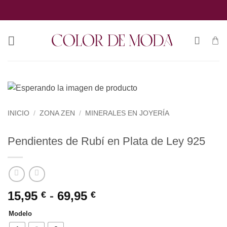
Saltar
al
contenido
INICIO
/
ZONA ZEN
/
MINERALES EN JOYERÍA
Pendientes de Rubí en Plata de Ley 925
Rango
15,95
-
69,95
€
€
de
Modelo
precios: