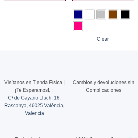
Este
producto
tiene
múltiples
variantes.
Las
Clear
opciones
se
pueden
elegir
en
la
página
Visítanos en Tienda Física |
Cambios y devoluciones sin
de
¡Te Esperamos!,
:
Complicaciones
producto
C/ de Gayano Lluch, 16,
Rascanya, 46025 València,
Valencia