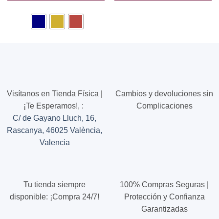
Este
Este
producto
producto
tiene
tiene
múltiples
múltiples
variantes.
variantes.
Las
Las
opciones
opciones
se
se
pueden
pueden
Visítanos en Tienda Física |
Cambios y devoluciones sin
elegir
elegir
¡Te Esperamos!,
:
Complicaciones
en
en
C/ de Gayano Lluch, 16,
la
la
página
página
Rascanya, 46025 València,
de
de
Valencia
producto
producto
Tu tienda siempre
100% Compras Seguras |
disponible: ¡Compra 24/7!
Protección y Confianza
Garantizadas