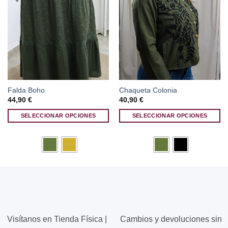
Falda Boho
Chaqueta Colonia
44,90
€
40,90
€
SELECCIONAR OPCIONES
SELECCIONAR OPCIONES
Este
Este
producto
producto
tiene
tiene
múltiples
múltiples
variantes.
variantes.
Las
Las
opciones
opciones
se
se
pueden
pueden
Visítanos en Tienda Física |
Cambios y devoluciones sin
elegir
elegir