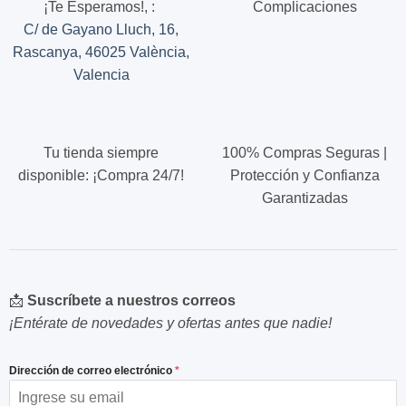
¡Te Esperamos!,
:
Complicaciones
en
en
C/ de Gayano Lluch, 16,
la
la
página
página
Rascanya, 46025 València,
de
de
Valencia
producto
producto
Tu tienda siempre
100% Compras Seguras |
disponible: ¡Compra 24/7!
Protección y Confianza
Garantizadas
📩
Suscríbete a nuestros correos
¡Entérate de novedades y ofertas antes que nadie!
Dirección de correo electrónico
*