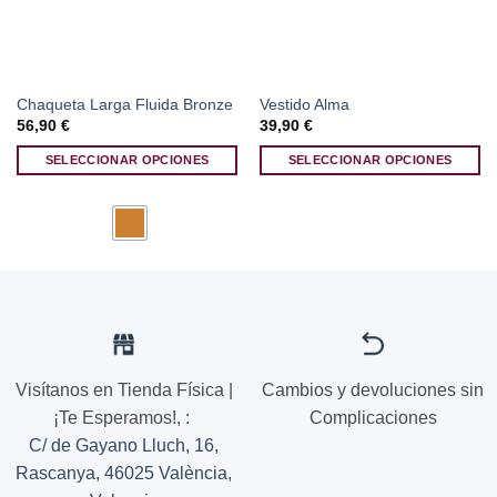
Chaqueta Larga Fluida Bronze
Vestido Alma
56,90
€
39,90
€
SELECCIONAR OPCIONES
SELECCIONAR OPCIONES
Este
Este
producto
producto
tiene
tiene
múltiples
múltiples
variantes.
variantes.
Las
Las
opciones
opciones
se
se
pueden
pueden
Visítanos en Tienda Física |
Cambios y devoluciones sin
elegir
elegir
¡Te Esperamos!,
:
Complicaciones
en
en
la
la
C/ de Gayano Lluch, 16,
página
página
Rascanya, 46025 València,
de
de