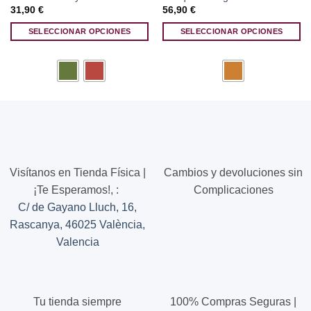
31,90
€
56,90
€
SELECCIONAR OPCIONES
SELECCIONAR OPCIONES
Este
Este
producto
producto
tiene
tiene
múltiples
múltiples
variantes.
variantes.
Las
Las
opciones
opciones
se
se
pueden
pueden
Visítanos en Tienda Física |
Cambios y devoluciones sin
elegir
elegir
¡Te Esperamos!,
:
Complicaciones
en
en
C/ de Gayano Lluch, 16,
la
la
página
página
Rascanya, 46025 València,
de
de
Valencia
producto
producto
Tu tienda siempre
100% Compras Seguras |