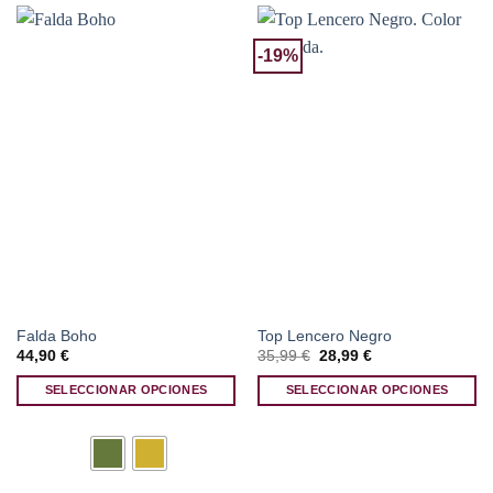
-19%
Falda Boho
Top Lencero Negro
El
El
44,90
€
35,99
€
28,99
€
precio
precio
original
actual
SELECCIONAR OPCIONES
SELECCIONAR OPCIONES
era:
es:
35,99 €.
28,99 €.
Este
Este
producto
producto
tiene
tiene
múltiples
múltiples