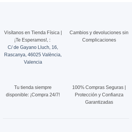
variantes.
variantes.
Las
Las
opciones
opciones
se
se
pueden
pueden
Visítanos en Tienda Física |
Cambios y devoluciones sin
elegir
elegir
¡Te Esperamos!,
:
Complicaciones
en
en
C/ de Gayano Lluch, 16,
la
la
página
página
Rascanya, 46025 València,
de
de
Valencia
producto
producto
Tu tienda siempre
100% Compras Seguras |
disponible: ¡Compra 24/7!
Protección y Confianza
Garantizadas