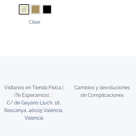
producto
tiene
múltiples
Clear
variantes.
Las
opciones
se
pueden
elegir
en
la
página
de
Visítanos en Tienda Física |
Cambios y devoluciones
producto
¡Te Esperamos!,
:
sin Complicaciones
C/ de Gayano Lluch, 16,
Rascanya, 46025 València,
Valencia