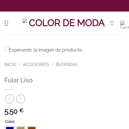
Saltar
al
contenido
INICIO
/
ACCESORIOS
/
BUFANDAS
Fular Liso
5,50
€
Color