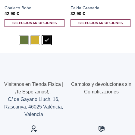
Chaleco Boho
Falda Granada
42,90
€
32,90
€
SELECCIONAR OPCIONES
SELECCIONAR OPCIONES
Este
Este
producto
producto
tiene
tiene
múltiples
múltiples
variantes.
variantes.
Las
Las
opciones
opciones
se
se
pueden
pueden
Visítanos en Tienda Física |
Cambios y devoluciones sin
elegir
elegir
¡Te Esperamos!,
:
Complicaciones
en
en
C/ de Gayano Lluch, 16,
la
la
página
página
Rascanya, 46025 València,
de
de
Valencia
producto
producto