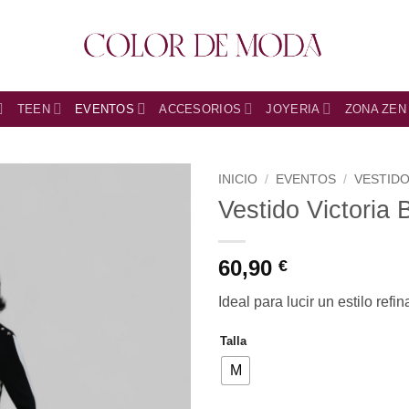
TEEN
EVENTOS
ACCESORIOS
JOYERIA
ZONA ZEN
INICIO
/
EVENTOS
/
VESTID
Vestido Victoria 
60,90
€
Ideal para lucir un estilo ref
Talla
M