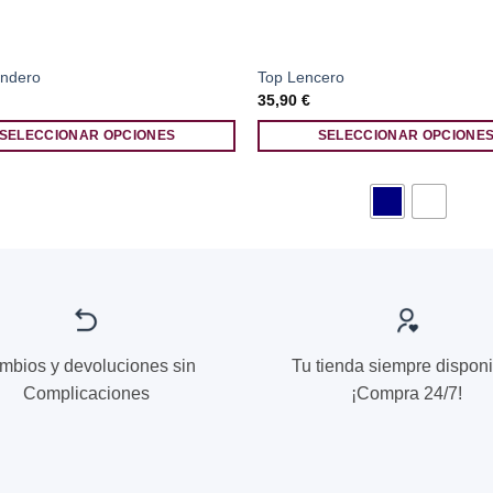
endero
Top Lencero
35,90
€
SELECCIONAR OPCIONES
SELECCIONAR OPCIONE
Este
producto
tiene
múltiples
.
variantes.
Las
opciones
se
mbios y devoluciones sin
Tu tienda siempre disponi
pueden
elegir
Complicaciones
¡Compra 24/7!
en
la
página
de