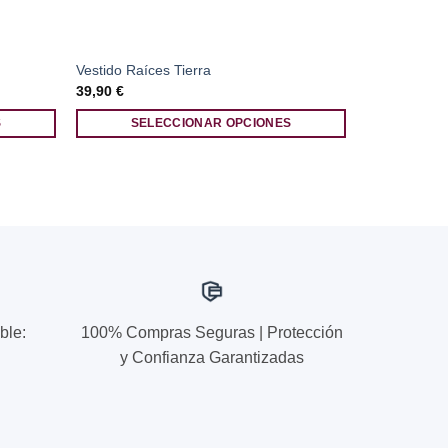
Vestido Raíces Tierra
39,90
€
S
SELECCIONAR OPCIONES
Este
producto
tiene
múltiples
variantes.
Las
opciones
se
ble:
100% Compras Seguras | Protección
pueden
elegir
y Confianza Garantizadas
en
la
página
de