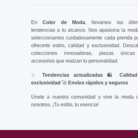
producto
producto
En
Color de Moda
, llevamos las últi
tendencias a tu alcance. Nos apasiona la mod
seleccionamos cuidadosamente cada prenda p
ofrecerte estilo, calidad y exclusividad. Descu
colecciones innovadoras, piezas única
accesorios que realzan tu personalidad.
✨
Tendencias actualizadas
🛍️
Calida
exclusividad
🚀
Envíos rápidos y seguros
Únete a nuestra comunidad y vive la moda 
nosotros. ¡Tu estilo, tu esencia!