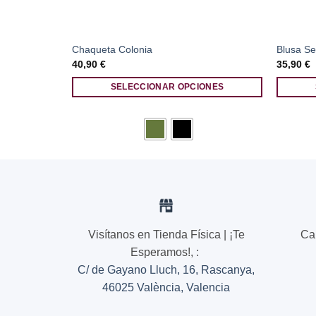
Chaqueta Colonia
Blusa S
40,90
€
35,90
€
ONES
SELECCIONAR OPCIONES
Este
Este
producto
producto
tiene
tiene
múltiples
múltiples
variantes.
variantes
Las
Las
opciones
opciones
se
se
Visítanos en Tienda Física | ¡Te
Ca
pueden
pueden
elegir
elegir
Esperamos!,
:
en
en
C/ de Gayano Lluch, 16, Rascanya,
la
la
46025 València, Valencia
página
página
de
de