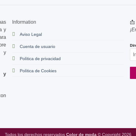
producto
mas
Information
📩
a y
¡E
Aviso Legal
ara
bre
Dir
Cuenta de usuario
s y
Política de privacidad
Política de Cookies
d y
con
Todos los derechos reservados
Color de moda
© Copyright 2026