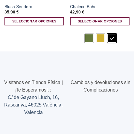
Blusa Sendero
Chaleco Boho
35,90
€
42,90
€
SELECCIONAR OPCIONES
SELECCIONAR OPCIONES
Este
Este
producto
producto
tiene
tiene
múltiples
múltiples
variantes.
variantes.
Las
Las
opciones
opciones
se
se
pueden
pueden
Visítanos en Tienda Física |
Cambios y devoluciones sin
elegir
elegir
¡Te Esperamos!,
:
Complicaciones
en
en
C/ de Gayano Lluch, 16,
la
la
página
página
Rascanya, 46025 València,
de
de
Valencia
producto
producto